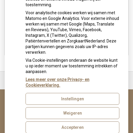
toestemming.
Voor analytische cookies werken wij samen met
Matomo en Google Analytics. Voor externe inhoud
werken wij samen met Google (Maps, Translate
en Reviews), YouTube, Vimeo, Facebook,
Instagram, X (Twitter), Qualizorg,
Patiëntenvertellen en ZorgkaartNederland. Deze
partijen kunnen gegevens zoals uw IP-adres
verwerken.
Via Cookie-instellingen onderaan de website kunt
u op ieder moment uw toestemming intrekken of
aanpassen.
Ga
terug
Lees meer over onze Privacy- en
naar
Cookieverklaring.
de
bovenkant
Instellingen
van
de
website
Weigeren
Uw Zorg Online
|
Beheer
Privacy verklaring
|
Cookie-instellingen
|
Voorwaarden
Accepteren